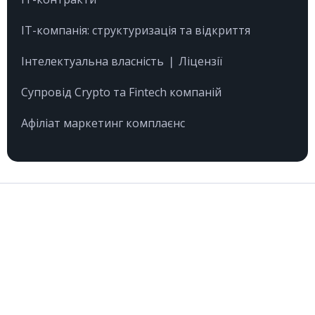
IT-компанія: структуризація та відкриття
Інтелектуальна власність ❘ Ліцензії
Супровід Crypto та Fintech компаній
Афіліат маркетинг комплаєнс