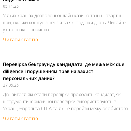
05.11.25
У яких країнах дозволені онлайн-казино та інші азартні
ігри, скільки коштує ліцензія та які податки діють. Читайте
у статті від IT-юристів.
Читати статтю
Перевірка бекграунду кандидата: де межа між due
diligence і порушенням прав на захист
персональних даних?
27.05.25
Дізнайтеся які етапи перевірки проходить кандидат, які
інструменти юридичної перевірки використовують в
Україні, Європі та США та як не перейти межу особистого
Читати статтю