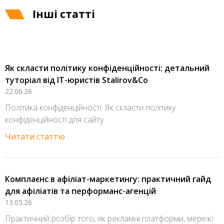
Інші статті
Як скласти політику конфіденційності: детальний
туторіал від IT-юристів Stalirov&Co
22.06.26
Політика конфіденційності. Як скласти політику
конфіденційності для сайту
Читати статтю
Комплаєнс в афіліат-маркетингу: практичний гайд
для афіліатів та перформанс-агенцій
13.05.26
Практичний розбір того, як рекламні платформи, мережі