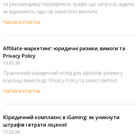
та рекламодавці перевіряють трафік: що запускає аудити,
як відхиляють ліди і як захистити виплати.
Читати статтю
Affiliate-маркетинг: юридичні ризики, вимоги та
Privacy Policy
13.05.26
Практичний юридичний огляд для афіліатів: ризики у
воронці, вимоги до Privacy Policy та захист виплат.
Читати статтю
Юридичний комплаєнс в iGaming: як уникнути
штрафів і втрати ліцензії
11.02.26