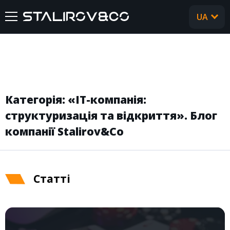
UA
RU
ГОЛОВНА
ПРО НАС
Категорія: «IT-компанія:
ПОСЛУГИ
структуризація та відкриття». Блог
компанії Stalirov&Co
КЕЙСИ
ВІДГУКИ
Cтатті
CТАТТІ
FAQ