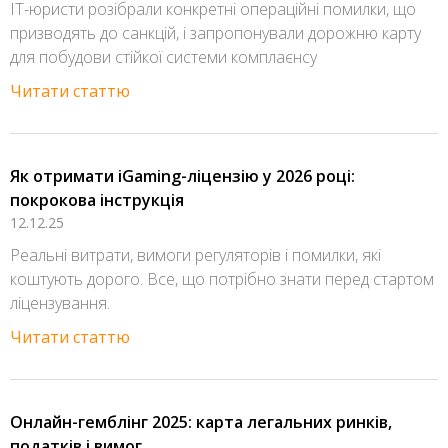
IT-юристи розібрали конкретні операційні помилки, що
призводять до санкцій, і запропонували дорожню карту
для побудови стійкої системи комплаєнсу
Читати статтю
Як отримати iGaming-ліцензію у 2026 році:
покрокова інструкція
12.12.25
Реальні витрати, вимоги регуляторів і помилки, які
коштують дорого. Все, що потрібно знати перед стартом
ліцензування.
Читати статтю
Онлайн-гемблінг 2025: карта легальних ринків,
податків і вимог