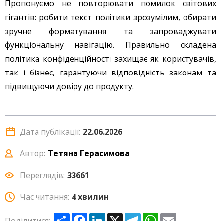
Пропонуємо не повторювати помилок світових
гігантів: робити текст політики зрозумілим, обирати
зручне форматування та запроваджувати
функціональну навігацію. Правильно складена
політика конфіденційності захищає як користувачів,
так і бізнес, гарантуючи відповідність законам та
підвищуючи довіру до продукту.
Дата публікації:
22.06.2026
Автор:
Тетяна Герасимова
Переглядів:
33661
Час читання:
4 хвилин
Share
Facebook
LinkedIn
X
Telegram
WhatsApp
Email
Поділитися: