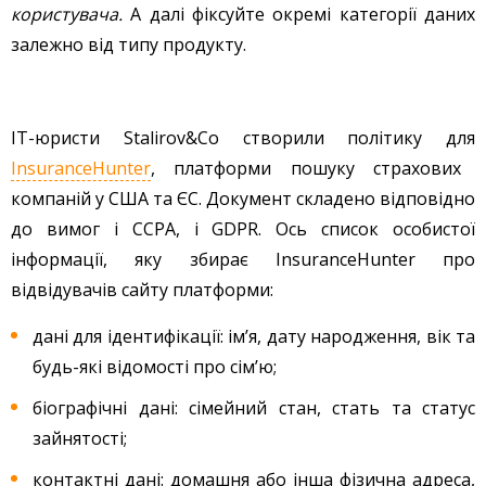
користувача.
А далі фіксуйте окремі категорії даних
залежно від типу продукту.
IT-юристи Stalirov&Co створили політику для
InsuranceHunter
, платформи пошуку страхових
компаній у США та ЄС. Документ складено відповідно
до вимог і CCPA, і GDPR. Ось список особистої
інформації, яку збирає InsuranceHunter про
відвідувачів сайту платформи:
дані для ідентифікації: ім’я, дату народження, вік та
будь-які відомості про сім’ю;
біографічні дані: сімейний стан, стать та статус
зайнятості;
контактні дані: домашня або інша фізична адреса,