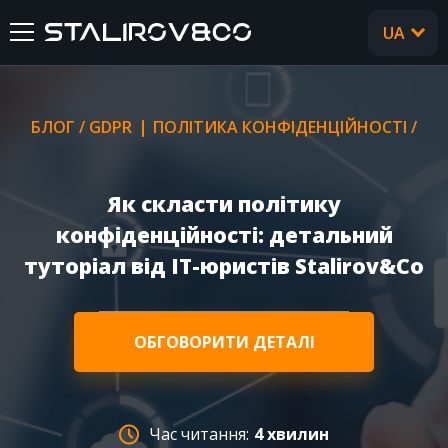
UA
RU
ГОЛОВНА
БЛОГ
/
GDPR ❘ ПОЛІТИКА КОНФІДЕНЦІЙНОСТІ
/
ПРО НАС
Як скласти політику
ПОСЛУГИ
конфіденційності: детальний
туторіал від IT-юристів Stalirov&Co
КЕЙСИ
ВІДГУКИ
ОБГОВОРИТИ ДЕТАЛІ
CТАТТІ
Час читання:
4 хвилин
FAQ