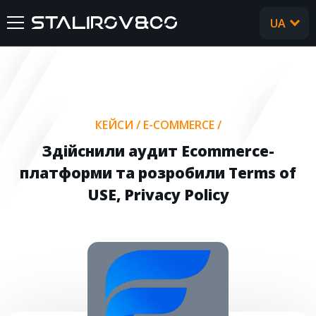
UA
RU
ГОЛОВНА
ПРО НАС
КЕЙСИ
/
E-COMMERCE
/
ПОСЛУГИ
Здійснили аудит Ecommerce-
платформи та розробили Terms of
КЕЙСИ
USE, Privacy Policy
ВІДГУКИ
CТАТТІ
FAQ