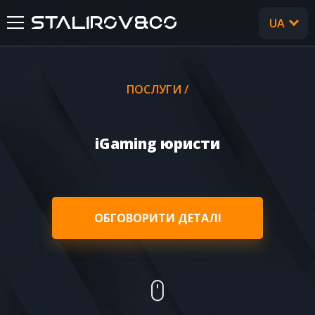
UA
RU
ГОЛОВНА
ПОСЛУГИ /
ПРО НАС
iGaming юристи
ПОСЛУГИ
КЕЙСИ
ОБГОВОРИТИ ДЕТАЛІ
ВІДГУКИ
CТАТТІ
FAQ