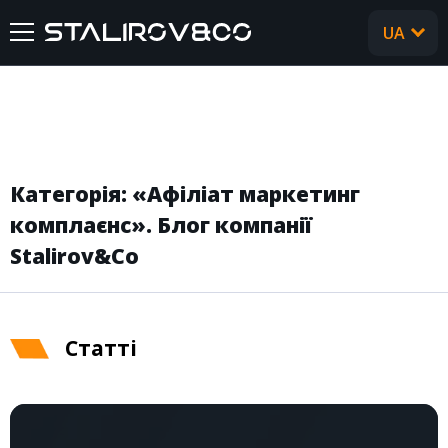
UA
RU
ГОЛОВНА
ПРО НАС
Категорія: «Афіліат маркетинг
ПОСЛУГИ
комплаєнс». Блог компанії
Stalirov&Co
КЕЙСИ
ВІДГУКИ
Cтатті
CТАТТІ
FAQ