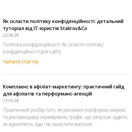
Як скласти політику конфіденційності: детальний
туторіал від IT-юристів Stalirov&Co
22.06.26
Політика конфіденційності. Як скласти політику
конфіденційності для сайту
Читати статтю
Комплаєнс в афіліат-маркетингу: практичний гайд
для афіліатів та перформанс-агенцій
13.05.26
Практичний розбір того, як рекламні платформи, мережі
та рекламодавці перевіряють трафік: що запускає аудити,
як відхиляють ліди і як захистити виплати.