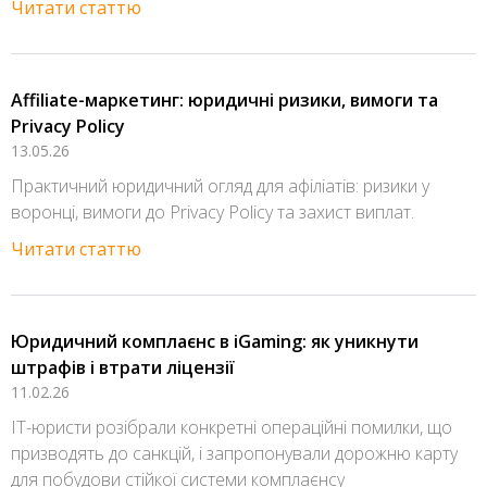
Читати статтю
Affiliate-маркетинг: юридичні ризики, вимоги та
Privacy Policy
13.05.26
Практичний юридичний огляд для афіліатів: ризики у
воронці, вимоги до Privacy Policy та захист виплат.
Читати статтю
Юридичний комплаєнс в iGaming: як уникнути
штрафів і втрати ліцензії
11.02.26
IT-юристи розібрали конкретні операційні помилки, що
призводять до санкцій, і запропонували дорожню карту
для побудови стійкої системи комплаєнсу