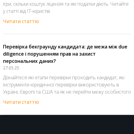
ігри, скільки коштує ліцензія та які податки діють. Читайте
у статті від IT-юристів.
Читати статтю
Перевірка бекграунду кандидата: де межа між due
diligence і порушенням прав на захист
персональних даних?
27.05.25
Дізнайтеся які етапи перевірки проходить кандидат, які
інструменти юридичної перевірки використовують в
Україні, Європі та США та як не перейти межу особистого
Читати статтю