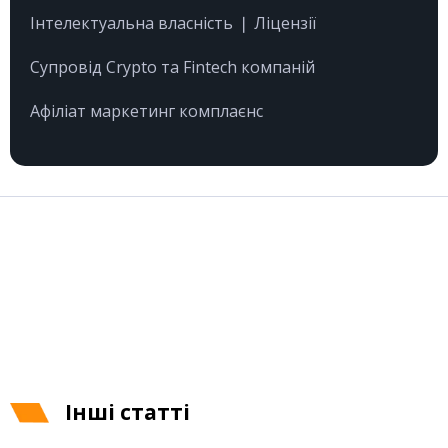
Інтелектуальна власність ❘ Ліцензії
Супровід Crypto та Fintech компаній
Афіліат маркетинг комплаєнс
Інші статті