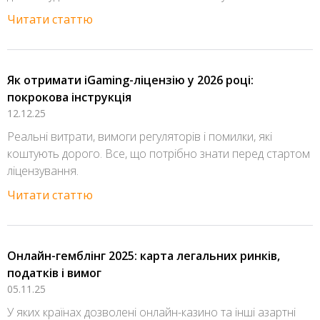
Читати статтю
Як отримати iGaming-ліцензію у 2026 році:
покрокова інструкція
12.12.25
Реальні витрати, вимоги регуляторів і помилки, які
коштують дорого. Все, що потрібно знати перед стартом
ліцензування.
Читати статтю
Онлайн-гемблінг 2025: карта легальних ринків,
податків і вимог
05.11.25
У яких країнах дозволені онлайн-казино та інші азартні