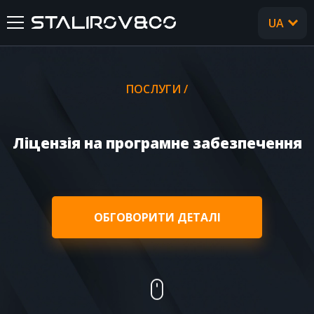
UA
RU
ГОЛОВНА
ПОСЛУГИ /
ПРО НАС
Ліцензія на програмне забезпечення
ПОСЛУГИ
КЕЙСИ
ОБГОВОРИТИ ДЕТАЛІ
ВІДГУКИ
CТАТТІ
FAQ