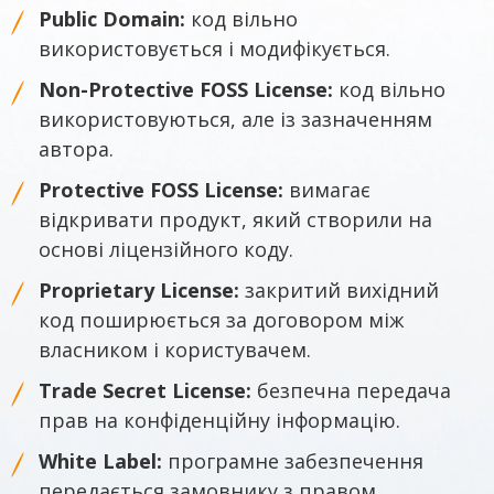
Public Domain:
код вільно
використовується і модифікується.
Non-Protective FOSS License:
код вільно
використовуються, але із зазначенням
автора.
Protective FOSS License:
вимагає
відкривати продукт, який створили на
основі ліцензійного коду.
Proprietary License:
закритий вихідний
код поширюється за договором між
власником і користувачем.
Trade Secret License:
безпечна передача
прав на конфіденційну інформацію.
White Label:
програмне забезпечення
передається замовнику з правом