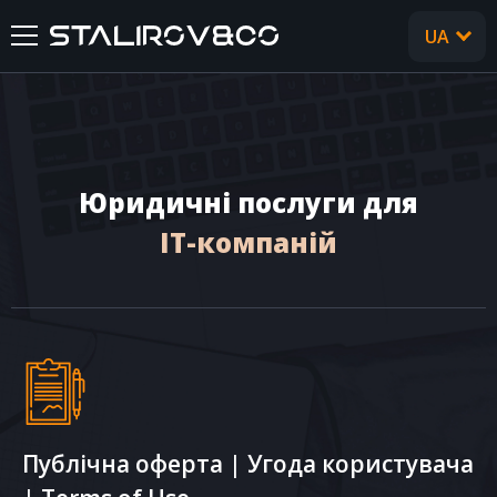
UA
RU
ГОЛОВНА
ПРО НАС
Юридичні послуги для
ПОСЛУГИ
IT-компаній
КЕЙСИ
ВІДГУКИ
CТАТТІ
Публічна оферта | Угода користувача
FAQ