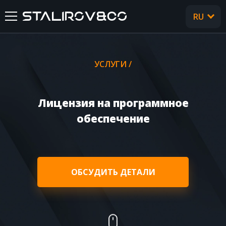
RU
UA
ГЛАВНАЯ
УСЛУГИ /
О НАС
Лицензия на программное
УСЛУГИ
обеспечение
КЕЙСЫ
ОТЗЫВЫ
ОБСУДИТЬ ДЕТАЛИ
CТАТЬИ
FAQ