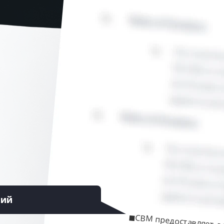
ций
◼