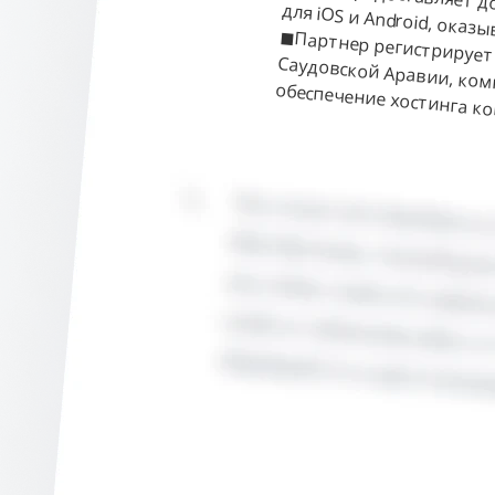
CBM предоставляет до
для iOS и Android, ока
◼
Партнер регистрируе
Саудовской Аравии, 
обеспечение хостинга к