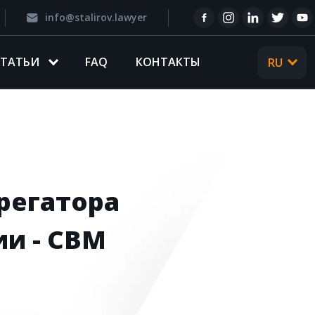
info@stalirov.lawyer
CТАТЬИ
FAQ
КОНТАКТЫ
RU
UA
регатора
ии - CBM