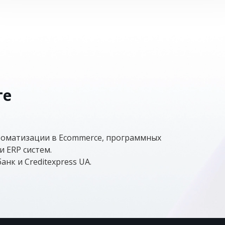
те
томатизации в Ecommerce, программных
 ERP систем.
нк и Creditexpress UA.