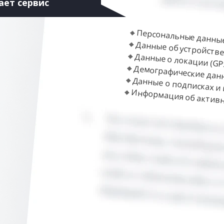
ает сервис
🔸Персональные данные 
🔸Данные об устройстве
🔸Данные о локации (GPS,
🔸Демографические данны
🔸Данные о подписках и 
🔸Информация об активн