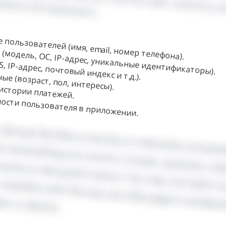
пользователей (имя, email, номер телефона).
 (модель, ОС, IP-адрес, уникальные идентификаторы).
 IP-адрес, почтовый индекс и т.д.).
е (возраст, пол, интересы).
истории платежей.
ости пользователя в приложении.