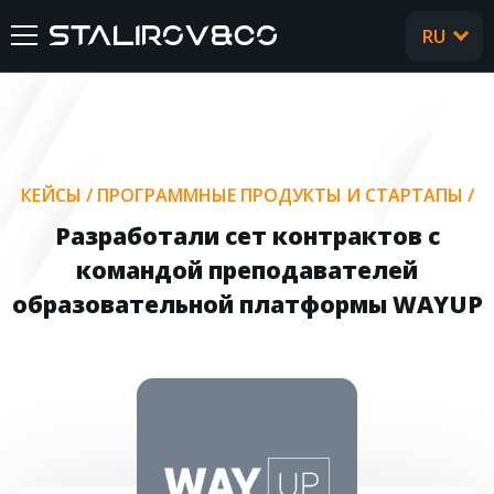
RU
UA
ГЛАВНАЯ
О НАС
КЕЙСЫ
/
ПРОГРАММНЫЕ ПРОДУКТЫ И СТАРТАПЫ
/
УСЛУГИ
Разработали сет контрактов с
командой преподавателей
КЕЙСЫ
образовательной платформы WAYUP
ОТЗЫВЫ
CТАТЬИ
FAQ