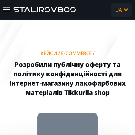
UA
RU
ГОЛОВНА
ПРО НАС
КЕЙСИ
/
E-COMMERCE
/
ПОСЛУГИ
Розробили публічну оферту та
політику конфіденційності для
КЕЙСИ
інтернет-магазину лакофарбових
матеріалів Tikkurila shop
ВІДГУКИ
CТАТТІ
FAQ