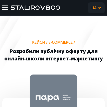
UA
RU
ГОЛОВНА
ПРО НАС
КЕЙСИ
/
E-COMMERCE
/
ПОСЛУГИ
Розробили публічну оферту для
онлайн-школи інтернет-маркетингу
КЕЙСИ
ВІДГУКИ
CТАТТІ
FAQ