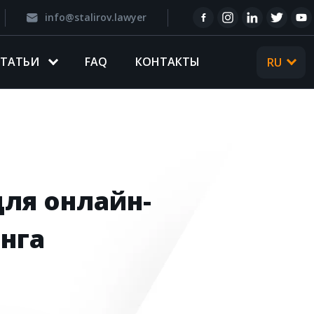
info@stalirov.lawyer
CТАТЬИ
FAQ
КОНТАКТЫ
RU
UA
ля онлайн-
нга