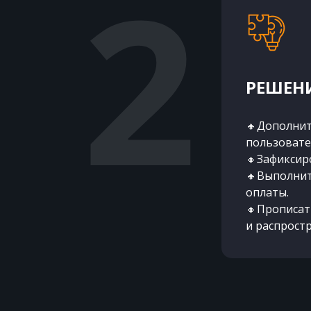
РЕШЕНИ
🔸Дополнит
пользовате
🔸Зафиксиро
🔸Выполнит
оплаты.
🔸Прописат
и распрост