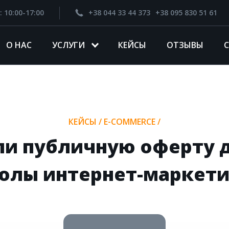
: 10:00-17:00
+38 044 33 44 373
+38 095 830 51 61
О НАС
УСЛУГИ
КЕЙСЫ
ОТЗЫВЫ
КЕЙСЫ
/
E-COMMERCE
/
ли публичную оферту д
олы интернет-маркети