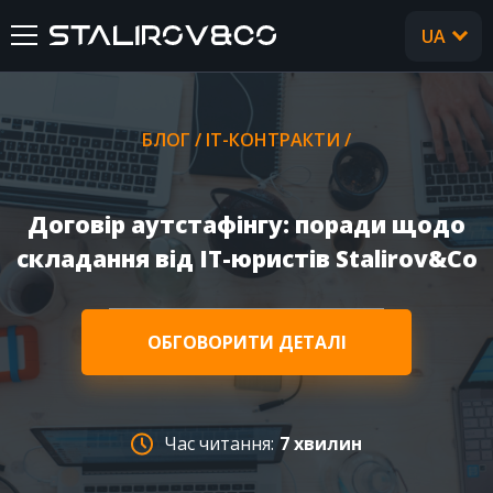
UA
RU
ГОЛОВНА
БЛОГ
/
IT-КОНТРАКТИ
/
ПРО НАС
Договір аутстафінгу: поради щодо
ПОСЛУГИ
складання від IT-юристів Stalirov&Co
КЕЙСИ
ОБГОВОРИТИ ДЕТАЛІ
ВІДГУКИ
CТАТТІ
Час читання:
7 хвилин
FAQ