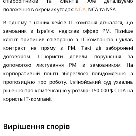
співробітників та клієнтів. Але деталізуємо
положення в окремих угодах:
NDA
, NCA та NSA.
В одному з наших кейсів IT-компанія дізналася, що
замовник з Ізраїлю надіслав оффер PM. Пізніше
клієнт припинив співпрацю з IT-компанією і уклав
контракт на пряму з PM. Такі дії заборонені
договором. IT-юристи довели порушення за
допомогою листування PM із замовником. На
корпоративній пошті збереглося повідомлення із
пропозицією про роботу. Іллінойський суд ухвалив
рішення про компенсацію у розмірі 150 000 $ США на
користь IT-компанії.
Вирішення спорів