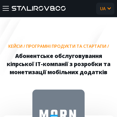
UA
RU
ГОЛОВНА
ПРО НАС
КЕЙСИ
/
ПРОГРАМНІ ПРОДУКТИ ТА СТАРТАПИ
/
ПОСЛУГИ
Абонентське обслуговування
кіпрської IT-компанії з розробки та
КЕЙСИ
монетизації мобільних додатків
ВІДГУКИ
CТАТТІ
FAQ