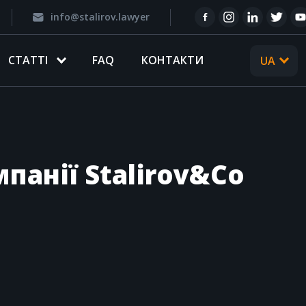
info@stalirov.lawyer
CТАТТІ
FAQ
КОНТАКТИ
UA
RU
панії Stalirov&Co