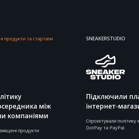
SNEAKERSTUDIO
і продукти та стартапи
літику
Підключили пла
осередника між
інтернет-магаз
ими компаніями
Спроєктували політику 
DotPay та PayPal.
зміщені продукти