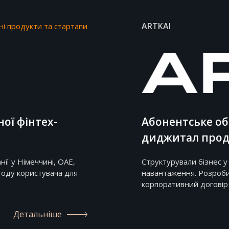
ARTKAI
і продукти та стартапи
ої фінтех-
Абонентське об
диджитал прод
ії у Німеччині, ОАЕ,
Структурували бізнес у
году користувача для
навантаження. Розроби
корпоративний договір
Детальніше