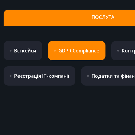
ПОСЛУГА
Всі кейси
GDPR Compliance
Контр
Реєстрація IT-компанії
Податки та фінан