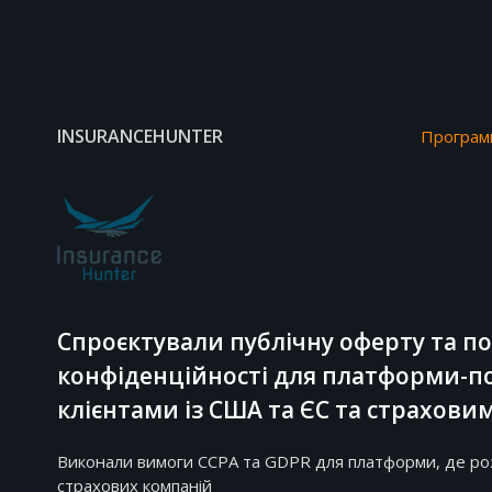
INSURANCEHUNTER
Програмн
Спроєктували публічну оферту та по
конфіденційності для платформи-п
клієнтами із США та ЄС та страхов
Виконали вимоги ССPA та GDPR для платформи, де ро
страхових компаній