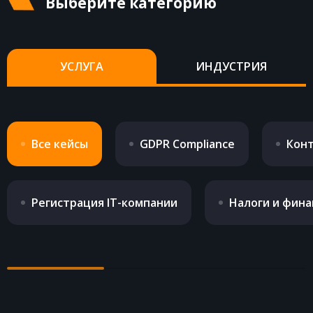
Выберите категорию
КОНТАКТЫ
УСЛУГА
ИНДУСТРИЯ
Все кейсы
GDPR Compliance
Конт
Регистрация IT-компании
Налоги и фина