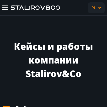
RU
UA
ГЛАВНАЯ
О НАС
Кейсы и работы
УСЛУГИ
компании
КЕЙСЫ
Stalirov&Co
ОТЗЫВЫ
CТАТЬИ
FAQ