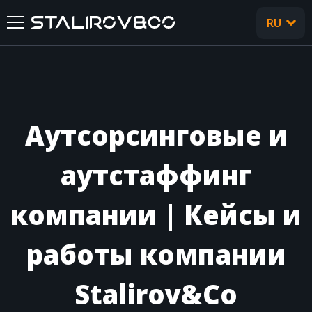
RU
UA
ГЛАВНАЯ
О НАС
Аутсорсинговые и
УСЛУГИ
аутстаффинг
КЕЙСЫ
компании | Кейсы и
ОТЗЫВЫ
работы компании
CТАТЬИ
Stalirov&Co
FAQ