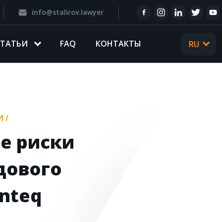
info@stalirov.lawyer
CТАТЬИ
FAQ
КОНТАКТЫ
RU
UA
И
/
е риски
дового
nteq