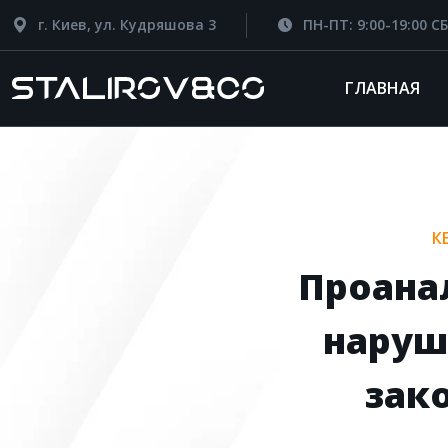
г. Киев, ул. Кудряшова 3
ПН-ПТ: 9:00-19:00 СБ
ГЛАВНАЯ
К
Проана
наруш
зак