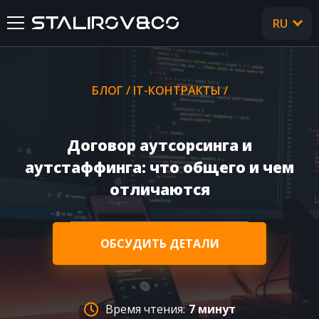
RU
UA
ГЛАВНАЯ
БЛОГ
/
IT-КОНТРАКТЫ
/
О НАС
Договор аутсорсинга и
УСЛУГИ
аутстаффинга: что общего и чем
отличаются
КЕЙСЫ
ОТЗЫВЫ
ОБСУДИТЬ ДЕТАЛИ
CТАТЬИ
Время чтения:
7 минут
FAQ