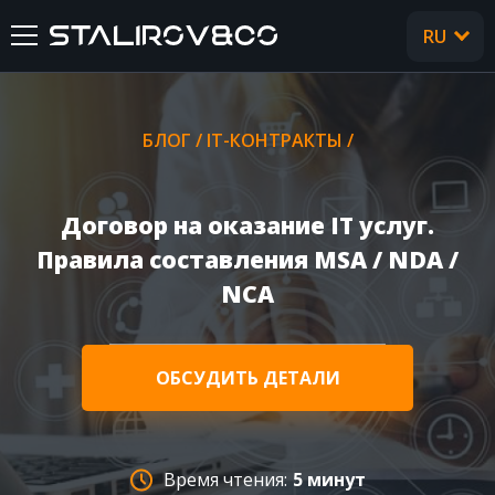
RU
UA
ГЛАВНАЯ
БЛОГ
/
IT-КОНТРАКТЫ
/
О НАС
Договор на оказание IT услуг.
УСЛУГИ
Правила составления MSA / NDA /
NCA
КЕЙСЫ
ОТЗЫВЫ
ОБСУДИТЬ ДЕТАЛИ
CТАТЬИ
Время чтения:
5 минут
FAQ