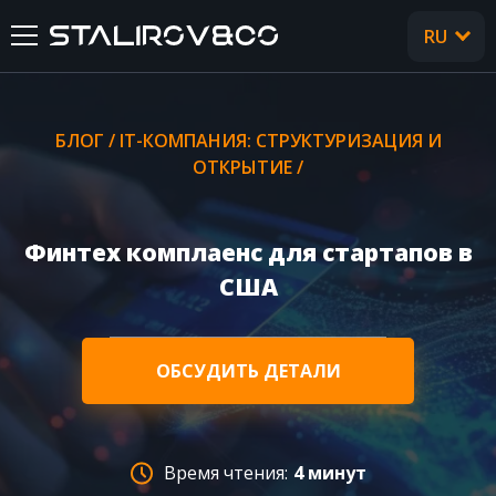
RU
UA
ГЛАВНАЯ
БЛОГ
/
IT-КОМПАНИЯ: СТРУКТУРИЗАЦИЯ И
ОТКРЫТИЕ
О НАС
/
УСЛУГИ
Финтех комплаенс для стартапов в
США
КЕЙСЫ
ОТЗЫВЫ
ОБСУДИТЬ ДЕТАЛИ
CТАТЬИ
Время чтения:
4 минут
FAQ