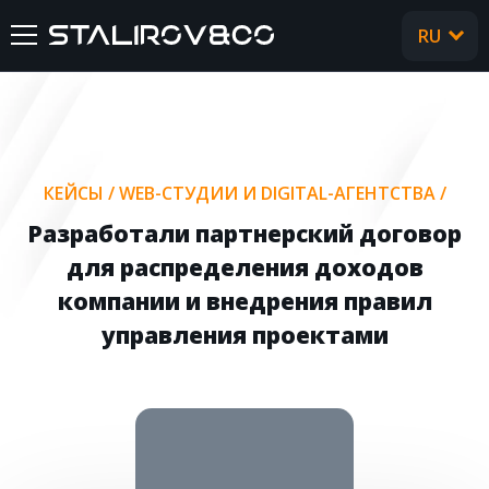
RU
UA
ГЛАВНАЯ
О НАС
КЕЙСЫ
/
WEB-СТУДИИ И DIGITAL-АГЕНТСТВА
/
УСЛУГИ
Разработали партнерский договор
для распределения доходов
КЕЙСЫ
компании и внедрения правил
управления проектами
ОТЗЫВЫ
CТАТЬИ
FAQ